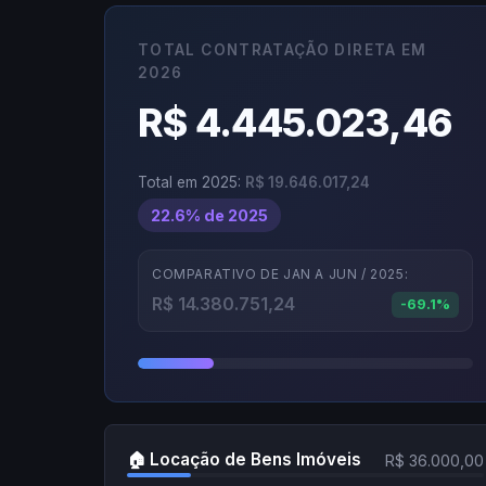
TOTAL CONTRATAÇÃO DIRETA EM
2026
R$ 4.445.023,46
Total em 2025:
R$ 19.646.017,24
22.6% de 2025
COMPARATIVO DE JAN A JUN / 2025:
R$ 14.380.751,24
-69.1%
🏠 Locação de Bens Imóveis
R$ 36.000,00