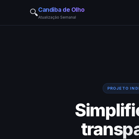
Candiba de Olho
🔍
Atualização Semanal
PROJETO IN
Simplif
transp