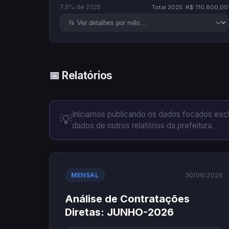
7.9% de 2025
Total 2025: R$ 110.800,00
📅 Relatórios
Iniciamos publicando os dados focados ex
💡
dados de outros relatórios da prefeitura.
30/06/2026
MENSAL
Análise de Contratações
Diretas: JUNHO-2026