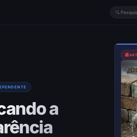
📰
AR
DEPENDENTE
icando a
arência