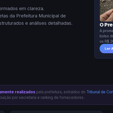
formados em clareza.
tas da Prefeitura Municipal de
struturados e análises detalhadas.
O Pr
A prome
bolso d
os R$ 2
Saneame
Ler 
famílias.
amente realizados
pela prefeitura, extraídos do
Tribunal de Co
ibuição por secretaria e ranking de fornecedores.