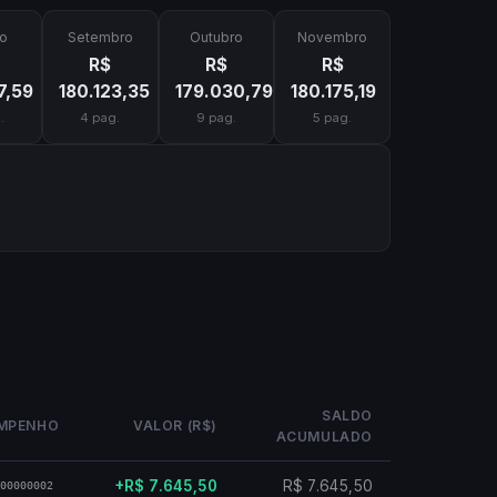
o
Setembro
Outubro
Novembro
R$
R$
R$
7,59
180.123,35
179.030,79
180.175,19
.
4 pag.
9 pag.
5 pag.
SALDO
MPENHO
VALOR (R$)
ACUMULADO
+R$ 7.645,50
R$ 7.645,50
00000002