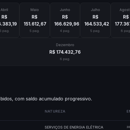
Abril
Maio
Junho
Julho
Agost
R$
R$
R$
R$
R$
6.383,19
151.612,67
166.629,96
164.533,42
177.36
6 pag.
5 pag.
4 pag.
5 pag.
8 pag
Dezembro
R$ 174.432,76
6 pag.
ebidos, com saldo acumulado progressivo.
NATUREZA
E
SERVIÇOS DE ENERGIA ELÉTRICA
30