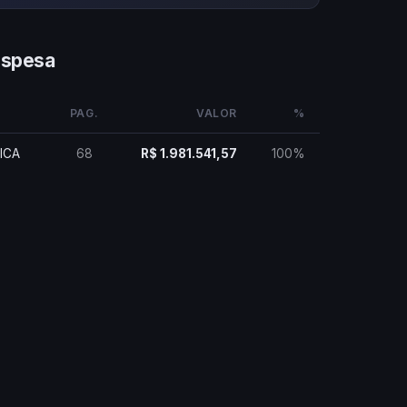
espesa
PAG.
VALOR
%
ICA
68
R$ 1.981.541,57
100%