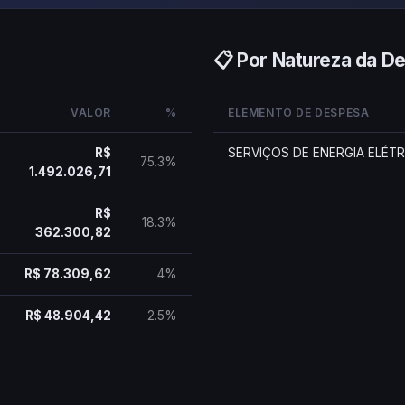
📋 Por Natureza da D
VALOR
%
ELEMENTO DE DESPESA
R$
SERVIÇOS DE ENERGIA ELÉTR
75.3%
1.492.026,71
R$
18.3%
362.300,82
R$ 78.309,62
4%
R$ 48.904,42
2.5%