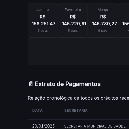
Janeiro
Fevereiro
Março
R$
R$
R$
158.251,47
146.220,91
146.780,27
15
5 pag.
5 pag.
6 pag.
📄 Extrato de Pagamentos
Relação cronológica de todos os créditos rec
DATA
SECRETARIA
20/01/2025
SECRETARIA MUNICIPAL DE SAÚDE