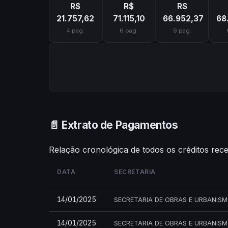
R$
R$
R$
21.757,62
71.115,10
66.952,37
68
4 pag.
6 pag.
9 pag.
📄 Extrato de Pagamentos
Relação cronológica de todos os créditos rec
DATA
SECRETARIA
14/01/2025
SECRETARIA DE OBRAS E URBANIS
14/01/2025
SECRETARIA DE OBRAS E URBANIS