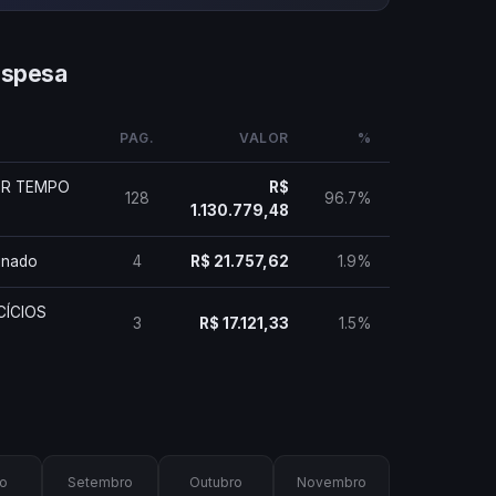
espesa
PAG.
VALOR
%
OR TEMPO
R$
128
96.7%
1.130.779,48
inado
4
R$ 21.757,62
1.9%
CÍCIOS
3
R$ 17.121,33
1.5%
o
Setembro
Outubro
Novembro