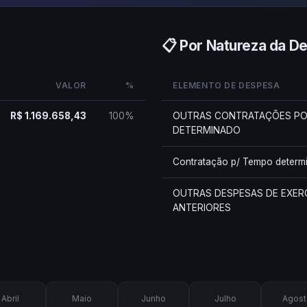
📋 Por Natureza da D
VALOR
%
ELEMENTO DE DESPESA
R$ 1.169.658,43
100%
OUTRAS CONTRATAÇÕES P
DETERMINADO
Contratação p/ Tempo determ
OUTRAS DESPESAS DE EXER
ANTERIORES
Abril
Maio
Junho
Julho
Agost