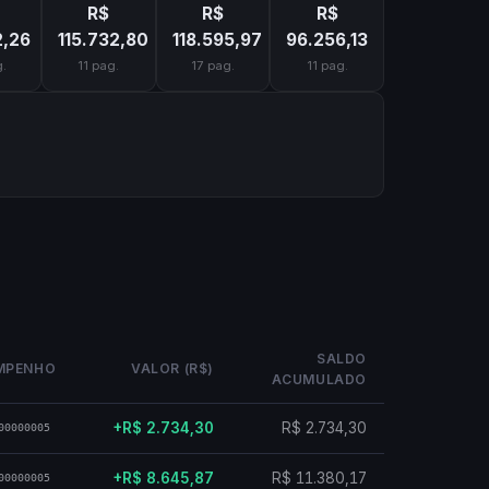
R$
R$
R$
2,26
115.732,80
118.595,97
96.256,13
.
11 pag.
17 pag.
11 pag.
SALDO
MPENHO
VALOR (R$)
ACUMULADO
+R$ 2.734,30
R$ 2.734,30
00000005
+R$ 8.645,87
R$ 11.380,17
00000005