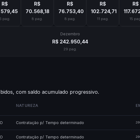
R$
R$
R$
R$
R$
.579,45
70.568,18
76.753,40
102.724,71
117.67
6 pag.
8 pag.
8 pag.
11 pag.
15 pag
Dezembro
R$ 242.950,44
29 pag.
ebidos, com saldo acumulado progressivo.
NATUREZA
E
MO
Contratação p/ Tempo determinado
20
MO
Contratação p/ Tempo determinado
20