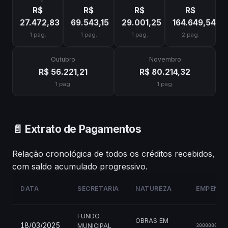
R$
R$
R$
R$
27.472,83
69.543,15
29.001,25
164.649,54
1 pag.
1 pag.
1 pag.
2 pag.
Outubro
Novembro
R$ 56.221,21
R$ 80.214,32
1 pag.
1 pag.
📄 Extrato de Pagamentos
Relação cronológica de todos os créditos recebidos,
com saldo acumulado progressivo.
DATA
SECRETARIA
NATUREZA
EMPENH
FUNDO
OBRAS EM
18/03/2025
MUNICIPAL
3000000223