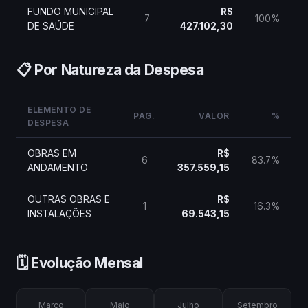
FUNDO MUNICIPAL
R$
7
100%
DE SAÚDE
427.102,30
📋 Por Natureza da Despesa
ELEMENTO DE
PAG.
VALOR
%
DESPESA
OBRAS EM
R$
6
83.7%
ANDAMENTO
357.559,15
OUTRAS OBRAS E
R$
1
16.3%
INSTALAÇÕES
69.543,15
🗓️ Evolução Mensal
Março
Maio
Julho
Setembro